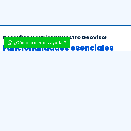
Descubre y explora nuestro GeoVisor
¿Cómo podemos ayudar?
Funcionalidades esenciales
para arqueólogos e ingenieros.
Interfaz intuitiva.
Funcionalidad de búsqueda avanzada.
Capacidad de medición.
Información detallada.
Capas de información.
Compatibilidad con dispositivos móviles.