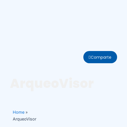
Comparte
ArqueoVisor
Home
»
ArqueoVisor