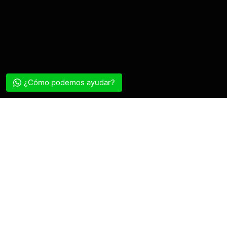
¿Cómo podemos ayudar?
En el ámbito de la gestión del patrimonio cultural, el
Plan
de Monitoreo Arqueológico (PMAR)
es un instrumento
clave para garantizar la preservación de los sitios
arqueológicos durante la ejecución de proyectos de
construcción o infraestructura. En Perú, este proceso es
regulado por el Ministerio de Cultura y requiere de una
autorización oficial antes de su implementación. A