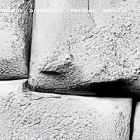
Nosotros
ArqueoVisor
Recursos
Servicios
C