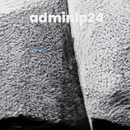
adminlp24
Home
»
adminlp24