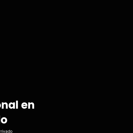
onal en
do
Privado