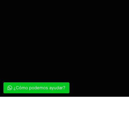
¿Cómo podemos ayudar?
El asesoramiento profesional en el rubro arq
herencia cultural como Perú, la correcta ge